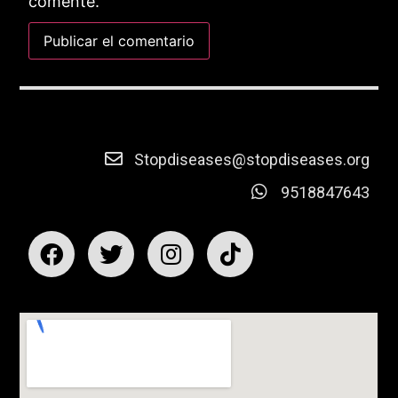
comente.
Stopdiseases@stopdiseases.org
9518847643